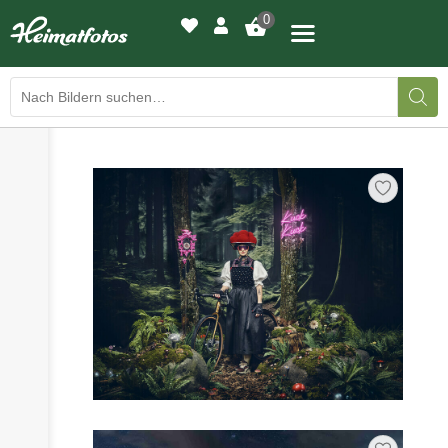
0
›
›
BILDERGALERIE
DRUCKQUALITÄTEN
›
LED-LEUCHTBILDER
›
WIR DRUCKEN IHR BILD
›
AUSSTELLUNGEN
›
HEIMATLICHTER
KONTAKT
›