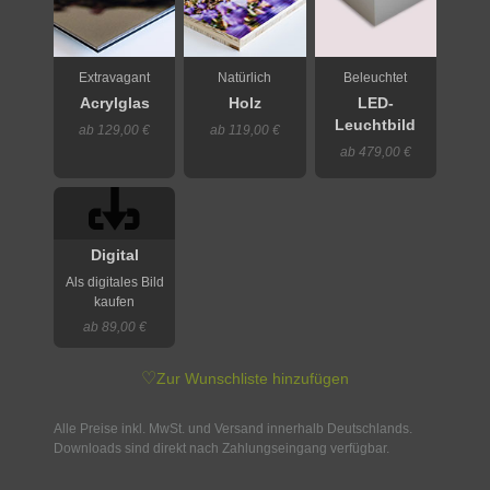
Extravagant
Natürlich
Beleuchtet
Acrylglas
Holz
LED-
Leuchtbild
ab 129,00 €
ab 119,00 €
ab 479,00 €
Digital
Als digitales Bild
kaufen
ab 89,00 €
♡
Zur Wunschliste hinzufügen
Alle Preise inkl. MwSt. und Versand innerhalb Deutschlands.
Downloads sind direkt nach Zahlungseingang verfügbar.