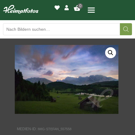
0
BILDERGALERIE
DRUCKQUALITÄTEN
LED-LEUCHTBILDER
WIR DRUCKEN IHR BILD
AUSSTELLUNGEN
HEIMATLICHTER
MEDIEN-ID:
IMIG-STEFAN_557558
KONTAKT