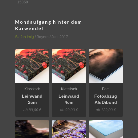
15359
Mondaufgang hinter dem
Karwendel
Stefan Imig
/
Bayern
/ Juni 2017
Klassisch
Klassisch
Edel
Leinwand
Leinwand
Fotoabzug
2cm
4cm
AluDibond
ab 89,00 €
ab 99,00 €
ab 129,00 €