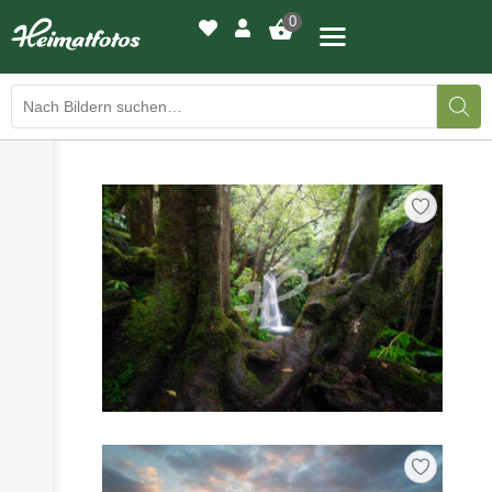
0
›
›
BILDERGALERIE
DRUCKQUALITÄTEN
›
LED-LEUCHTBILDER
›
WIR DRUCKEN IHR BILD
›
AUSSTELLUNGEN
›
HEIMATLICHTER
KONTAKT
›