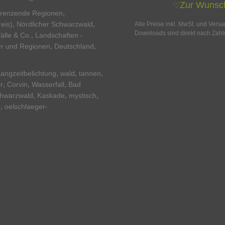
Zur Wunsch
♡
,
grenzende Regionen
,
,
eis)
Nördlicher Schwarzwald
Alle Preise inkl. MwSt. und Vers
Downloads sind direkt nach Zahl
,
älle & Co.
Landschaften -
,
,
r und Regionen
Deutschland
,
,
,
angzeitbelichtung
wald
tannen
,
,
,
r
Corvin
Wasserfall
Bad
,
,
,
hwarzwald
Kaskade
mystisch
,
n
oelschlaeger-