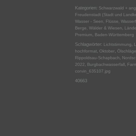
Kategorien:
Schwarzwald + an
Freudenstadt (Stadt und Landkr
Wasser - Seen, Flüsse, Wasserf
,
Berge, Wälder & Wiesen
Lände
,
Premium
Baden-Württemberg
Schlagwörter:
,
Lichtstimmung
L
,
,
hochformat
Oktober
Ölschläge
,
Rippoldsau-Schapbach
Nordsc
,
,
2022
Burgbachwasserfall
Far
corvin_635107.jpg
40663