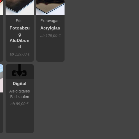
Edel
Extravagant
Fotoabzu
Acrylglas
g
ab 129,00 €
AluDibon
d
ab 129,00 €
Digital
Als digitales
Bild kaufen
ab 89,00 €