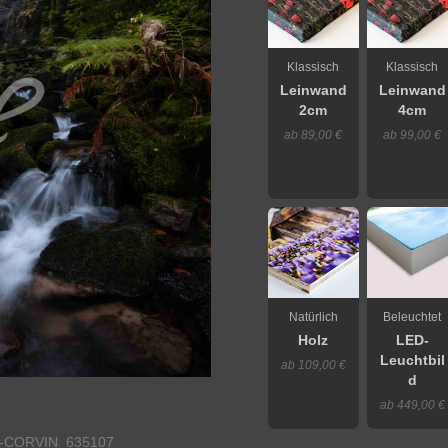
Klassisch
Klassisch
Leinwand
Leinwand
2cm
4cm
ab 89,00 €
ab 99,00 €
Natürlich
Beleuchtet
Holz
LED-
Leuchtbil
ab 109,00 €
d
ab 449,00 €
CORVIN_635107