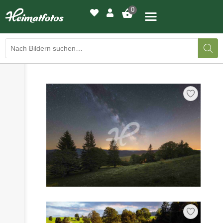
0
›
›
BILDERGALERIE
DRUCKQUALITÄTEN
›
LED-LEUCHTBILDER
›
WIR DRUCKEN IHR BILD
›
AUSSTELLUNGEN
›
HEIMATLICHTER
KONTAKT
›