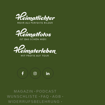
MAGAZIN
·
PODCAST
WUNSCHLISTE
·
FAQ
·
AGB
·
WIDERRUFSBELEHRUNG
·