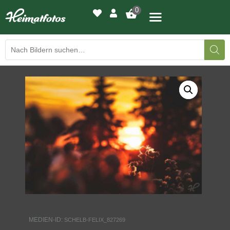
0
BILDERGALERIE
DRUCKQUALITÄTEN
LED-LEUCHTBILDER
WIR DRUCKEN IHR BILD
AUSSTELLUNGEN
HEIMATLICHTER
MEDIEN-ID:
SCHELB-FELIX_827269
KONTAKT