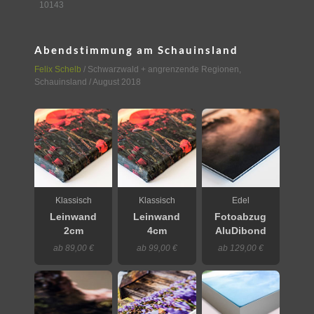
10143
Abendstimmung am Schauinsland
Felix Schelb
/
Schwarzwald + angrenzende Regionen
,
Schauinsland
/ August 2018
Klassisch
Klassisch
Edel
Leinwand
Leinwand
Fotoabzug
2cm
4cm
AluDibond
ab 89,00 €
ab 99,00 €
ab 129,00 €