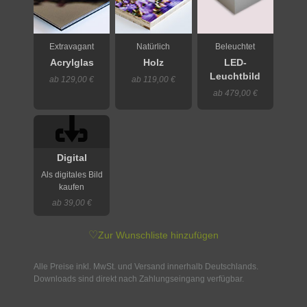
Extravagant
Natürlich
Beleuchtet
Acrylglas
Holz
LED-
Leuchtbild
ab 129,00 €
ab 119,00 €
ab 479,00 €
Digital
Als digitales Bild
kaufen
ab 39,00 €
♡
Zur Wunschliste hinzufügen
Alle Preise inkl. MwSt. und Versand innerhalb Deutschlands.
Downloads sind direkt nach Zahlungseingang verfügbar.