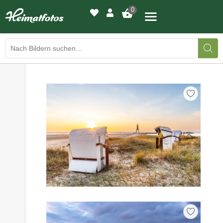
0
›
›
BILDERGALERIE
DRUCKQUALITÄTEN
›
LED-LEUCHTBILDER
›
WIR DRUCKEN IHR BILD
›
AUSSTELLUNGEN
›
HEIMATLICHTER
KONTAKT
›