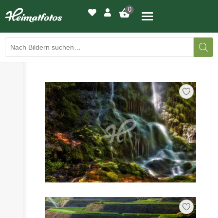
0
›
›
BILDERGALERIE
DRUCKQUALITÄTEN
›
LED-LEUCHTBILDER
›
WIR DRUCKEN IHR BILD
›
AUSSTELLUNGEN
›
HEIMATLICHTER
KONTAKT
›