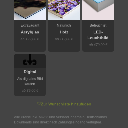
Extravagant
Natürlich
Beleuchtet
Acrylglas
Holz
LED-
Leuchtbild
ab 129,00 €
ab 119,00 €
ab 479,00 €
Digital
Als digitales Bild
kaufen
ab 39,00 €
♡
Zur Wunschliste hinzufügen
Alle Preise inkl. MwSt. und Versand innerhalb Deutschlands.
Downloads sind direkt nach Zahlungseingang verfügbar.