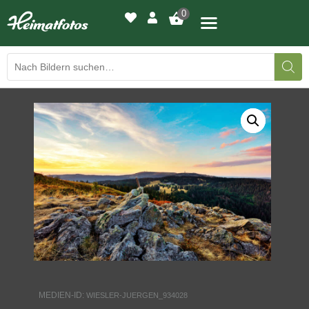
0
BILDERGALERIE
DRUCKQUALITÄTEN
LED-LEUCHTBILDER
WIR DRUCKEN IHR BILD
AUSSTELLUNGEN
HEIMATLICHTER
MEDIEN-ID:
WIESLER-JUERGEN_934028
KONTAKT