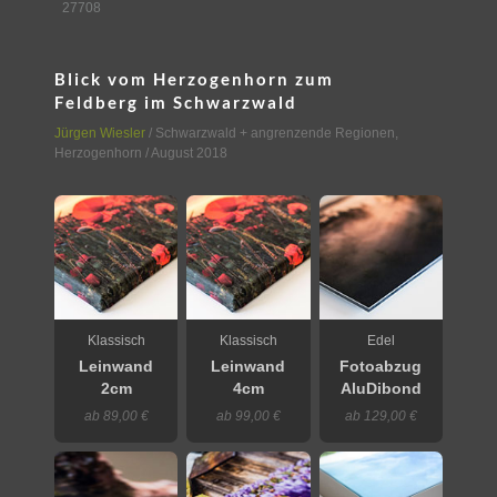
27708
Blick vom Herzogenhorn zum
Feldberg im Schwarzwald
Jürgen Wiesler
/
Schwarzwald + angrenzende Regionen
,
Herzogenhorn
/ August 2018
Klassisch
Klassisch
Edel
Leinwand
Leinwand
Fotoabzug
2cm
4cm
AluDibond
ab 89,00 €
ab 99,00 €
ab 129,00 €