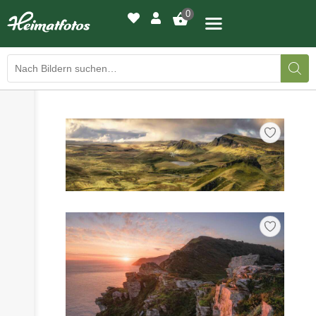
0
›
›
BILDERGALERIE
DRUCKQUALITÄTEN
›
LED-LEUCHTBILDER
›
WIR DRUCKEN IHR BILD
›
AUSSTELLUNGEN
›
HEIMATLICHTER
KONTAKT
›