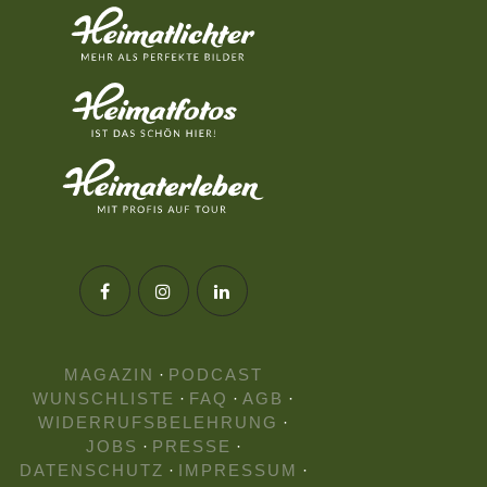
MAGAZIN
·
PODCAST
WUNSCHLISTE
·
FAQ
·
AGB
·
WIDERRUFSBELEHRUNG
·
JOBS
·
PRESSE
·
DATENSCHUTZ
·
IMPRESSUM
·