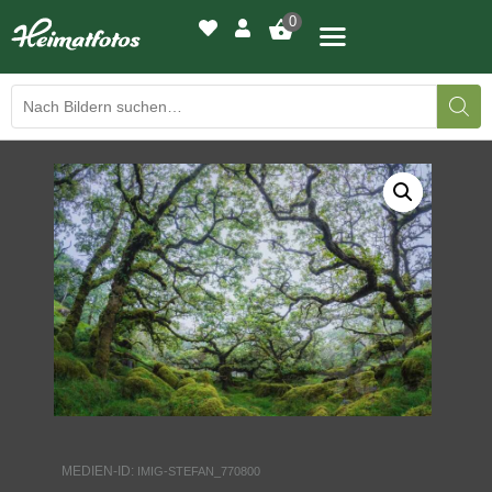
0
BILDERGALERIE
DRUCKQUALITÄTEN
LED-LEUCHTBILDER
WIR DRUCKEN IHR BILD
AUSSTELLUNGEN
HEIMATLICHTER
MEDIEN-ID:
IMIG-STEFAN_770800
KONTAKT