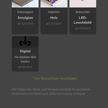
Extravagant
Natürlich
Beleuchtet
Acrylglas
Holz
LED-
Leuchtbild
ab 129,00 €
ab 119,00 €
ab 479,00 €
Digital
Als digitales Bild
kaufen
ab 89,00 €
♡
Zur Wunschliste hinzufügen
Alle Preise inkl. MwSt. und Versand innerhalb Deutschlands.
Downloads sind direkt nach Zahlungseingang verfügbar.