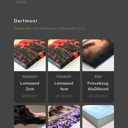
15644
Dartmoor
Stefan Imig
/
Großbritannien
/ September 2017
Klassisch
Klassisch
Edel
Leinwand
Leinwand
Fotoabzug
2cm
4cm
AluDibond
ab 89,00 €
ab 99,00 €
ab 129,00 €