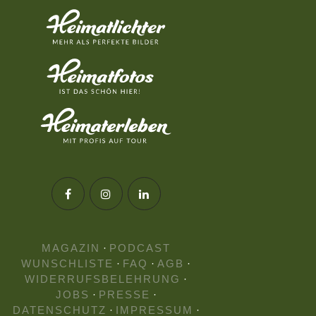
MAGAZIN
·
PODCAST
WUNSCHLISTE
·
FAQ
·
AGB
·
WIDERRUFSBELEHRUNG
·
JOBS
·
PRESSE
·
DATENSCHUTZ
·
IMPRESSUM
·