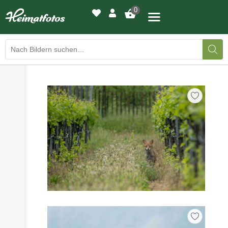
0
›
›
BILDERGALERIE
DRUCKQUALITÄTEN
›
LED-LEUCHTBILDER
›
WIR DRUCKEN IHR BILD
›
AUSSTELLUNGEN
›
HEIMATLICHTER
KONTAKT
›