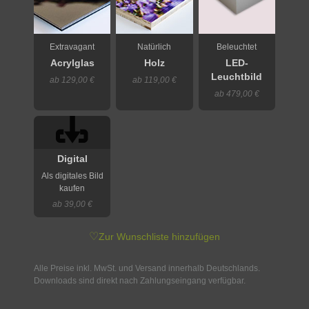
Extravagant
Natürlich
Beleuchtet
Acrylglas
Holz
LED-
Leuchtbild
ab 129,00 €
ab 119,00 €
ab 479,00 €
Digital
Als digitales Bild
kaufen
ab 39,00 €
♡
Zur Wunschliste hinzufügen
Alle Preise inkl. MwSt. und Versand innerhalb Deutschlands.
Downloads sind direkt nach Zahlungseingang verfügbar.