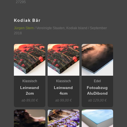
27295
Kodiak Bär
Jürgen Stern
/
Vereinigte Staaten
,
Kodiak Island
/ September
2018
Klassisch
Klassisch
Edel
Leinwand
Leinwand
Fotoabzug
2cm
4cm
AluDibond
ab 89,00 €
ab 99,00 €
ab 129,00 €