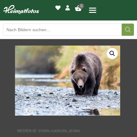
0
BILDERGALERIE
DRUCKQUALITÄTEN
LED-LEUCHTBILDER
WIR DRUCKEN IHR BILD
AUSSTELLUNGEN
HEIMATLICHTER
MEDIEN-ID:
STERN-JUERGEN_457804
KONTAKT