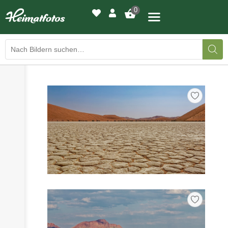
0
›
›
BILDERGALERIE
DRUCKQUALITÄTEN
›
LED-LEUCHTBILDER
›
WIR DRUCKEN IHR BILD
›
AUSSTELLUNGEN
›
HEIMATLICHTER
KONTAKT
›