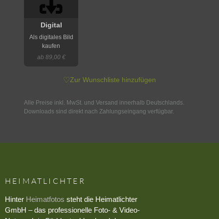
Digital
Als digitales Bild
kaufen
ab 89,00 €
♡
Zur Wunschliste hinzufügen
Alle Preise inkl. MwSt. und Versand innerhalb Deutschlands.
Downloads sind direkt nach Zahlungseingang verfügbar.
HEIMATLICHTER
Hinter
Heimatfotos
steht die Heimatlichter
GmbH – das professionelle Foto- & Video-