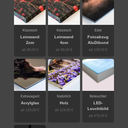
Klassisch
Klassisch
Edel
Leinwand
Leinwand
Fotoabzug
2cm
4cm
AluDibond
ab 89,00 €
ab 99,00 €
ab 129,00 €
Extravagant
Natürlich
Beleuchtet
Acrylglas
Holz
LED-
Leuchtbild
ab 129,00 €
ab 119,00 €
ab 479,00 €