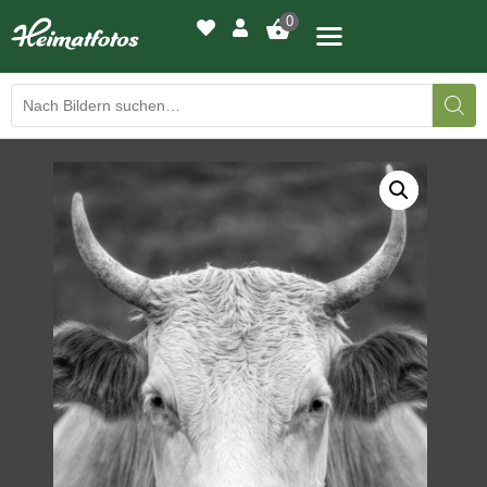
0
BILDERGALERIE
DRUCKQUALITÄTEN
LED-LEUCHTBILDER
WIR DRUCKEN IHR BILD
AUSSTELLUNGEN
HEIMATLICHTER
KONTAKT