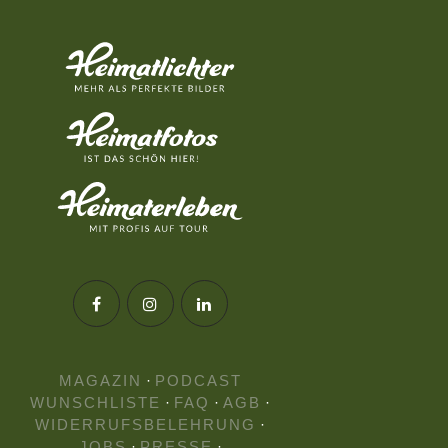
MAGAZIN
·
PODCAST
WUNSCHLISTE
·
FAQ
·
AGB
·
WIDERRUFSBELEHRUNG
·
JOBS
·
PRESSE
·