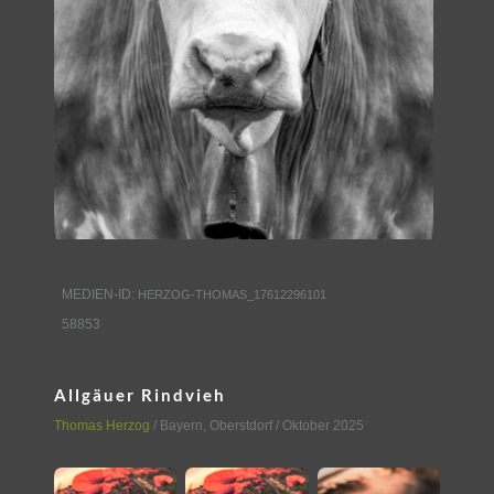
MEDIEN-ID:
HERZOG-THOMAS_17612296101
58853
Allgäuer Rindvieh
Thomas Herzog
/
Bayern
,
Oberstdorf
/ Oktober 2025