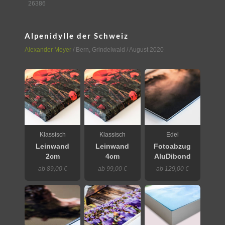
26386
Alpenidylle der Schweiz
Alexander Meyer
/
Bern
,
Grindelwald
/ August 2020
Klassisch
Klassisch
Edel
Leinwand
Leinwand
Fotoabzug
2cm
4cm
AluDibond
ab 89,00 €
ab 99,00 €
ab 129,00 €