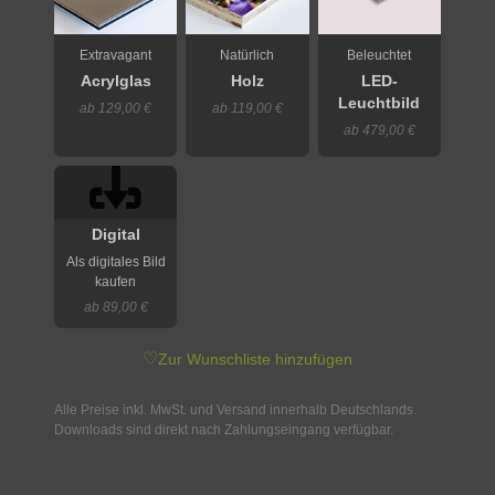
Extravagant
Natürlich
Beleuchtet
Acrylglas
Holz
LED-
Leuchtbild
ab 129,00 €
ab 119,00 €
ab 479,00 €
Digital
Als digitales Bild
kaufen
ab 89,00 €
♡
Zur Wunschliste hinzufügen
Alle Preise inkl. MwSt. und Versand innerhalb Deutschlands.
Downloads sind direkt nach Zahlungseingang verfügbar.