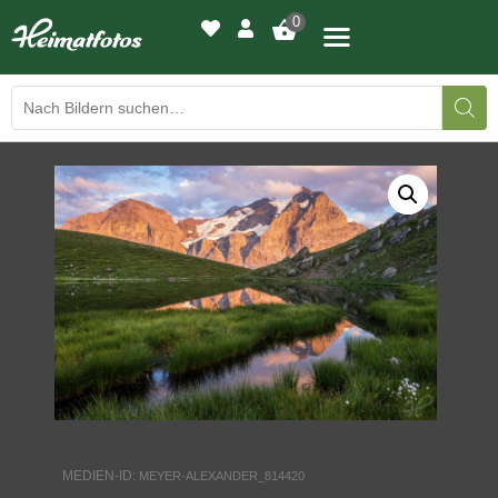
0
BILDERGALERIE
DRUCKQUALITÄTEN
LED-LEUCHTBILDER
WIR DRUCKEN IHR BILD
AUSSTELLUNGEN
HEIMATLICHTER
MEDIEN-ID:
MEYER-ALEXANDER_814420
KONTAKT