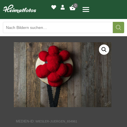
0
BILDERGALERIE
DRUCKQUALITÄTEN
LED-LEUCHTBILDER
WIR DRUCKEN IHR BILD
AUSSTELLUNGEN
HEIMATLICHTER
MEDIEN-ID:
WIESLER-JUERGEN_654961
KONTAKT