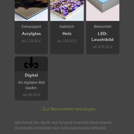
Extravagant
Natürlich
Beleuchtet
Acrylglas
Holz
LED-
Leuchtbild
ab 129,00 €
ab 119,00 €
ab 479,00 €
Digital
Als digitales Bild
kaufen
ab 89,00 €
♡
Zur Wunschliste hinzufügen
Alle Preise inkl. MwSt. und Versand innerhalb Deutschlands.
Downloads sind direkt nach Zahlungseingang verfügbar.