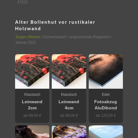
27221
Alter Bollenhut vor rustikaler
Holzwand
Jürgen Wiesler
/
Schwarzwald + angrenzende Regionen
/
Januar 2021
Klassisch
Klassisch
Edel
Leinwand
Leinwand
Fotoabzug
2cm
4cm
AluDibond
ab 89,00 €
ab 99,00 €
ab 129,00 €