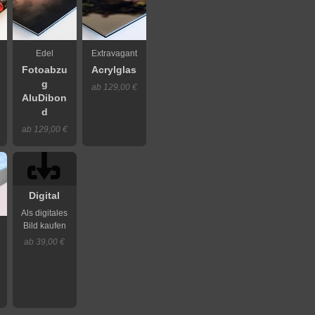
Edel
Extravagant
Fotoabzu
Acrylglas
g
ab 129,00 €
AluDibon
d
ab 129,00 €
Digital
Als digitales
Bild kaufen
ab 39,00 €