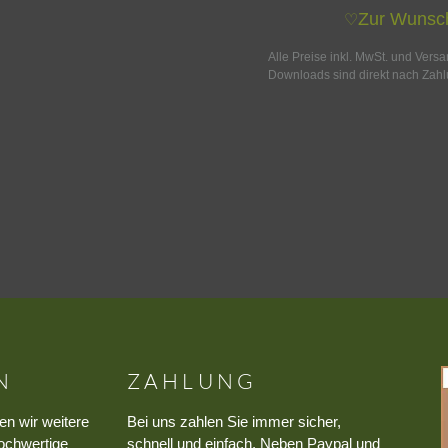
Zur Wunsch
♡
Alle Preise inkl. MwSt. und Vers
Downloads sind direkt nach Zahl
N
ZAHLUNG
en wir weitere
Bei uns zahlen Sie immer sicher,
ochwertige
schnell und einfach. Neben Paypal und