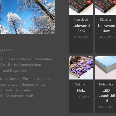
Klassisch
Klassisch
Leinwand
Leinwand
2cm
4cm
ab 89,00 €
ab 99,00 €
185308
,
,
aunuskreis
Hessen
Markantes
,
,
 Co.
Basic
Landschaften -
r und Regionen
,
,
,
,
trunk
Januar
Europe
blue sky
,
,
,
,
rees
season
Schnee
Snow
Natürlich
Beleuchtet
,
,
,
ls
Hoarfrost
treetop
Holz
LED-
,
,
Leuchtbil
11
Baumkrone
wolf-
ab 119,00 €
d
ab 479,00 €