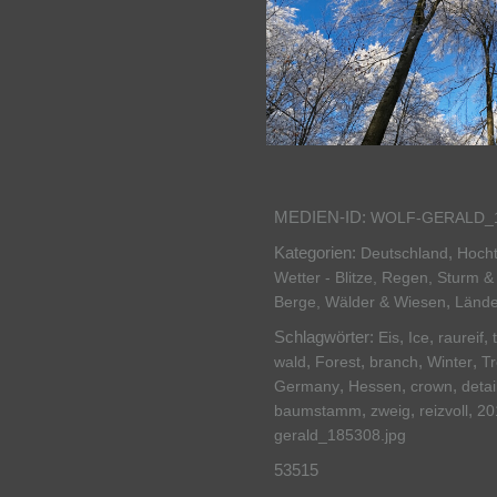
MEDIEN-ID:
WOLF-GERALD_
Kategorien:
,
Deutschland
Hocht
Wetter - Blitze, Regen, Sturm &
,
Berge, Wälder & Wiesen
Lände
Schlagwörter:
,
,
,
Eis
Ice
raureif
,
,
,
,
wald
Forest
branch
Winter
T
,
,
,
Germany
Hessen
crown
detai
,
,
,
baumstamm
zweig
reizvoll
20
gerald_185308.jpg
53515