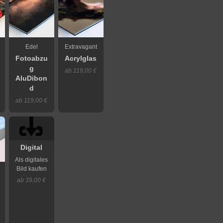
Edel
Extravagant
Fotoabzu
Acrylglas
g
ab 119,00 €
AluDibon
d
ab 119,00 €
Digital
Als digitales
Bild kaufen
ab 39,00 €