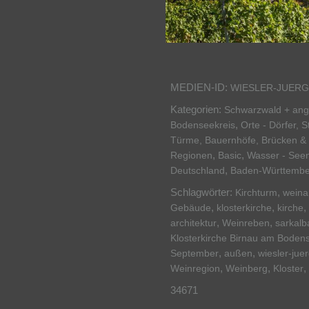
MEDIEN-ID:
WIESLER-JUERG
Kategorien:
Schwarzwald + an
,
Bodenseekreis
Orte - Dörfer, 
Türme, Bauernhöfe, Brücken 
,
,
Regionen
Basic
Wasser - Seen
,
Deutschland
Baden-Württembe
Schlagwörter:
,
Kirchturm
wein
,
,
,
Gebäude
klosterkirche
kirche
,
,
architektur
Weinreben
sarkalb
Klosterkirche Birnau am Bode
,
,
September
außen
wiesler-ju
,
,
,
Weinregion
Weinberg
Kloster
34671