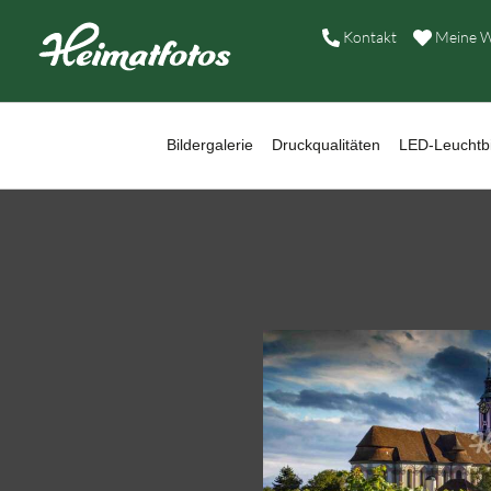
B
Kontakt
Meine W
D
L
Bildergalerie
Druckqualitäten
LED-Leuchtbi
W
B
A
H
K