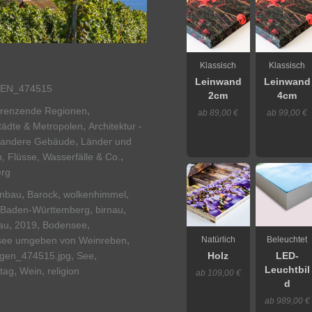
Klassisch
Klassisch
Leinwand
Leinwand
EN_474515
2cm
4cm
,
grenzende Regionen
ab 89,00 €
ab 99,00 €
,
Städte & Metropolen
Architektur -
,
& andere Gebäude
Länder und
,
, Flüsse, Wasserfälle & Co.
rg
,
,
,
anbau
Barock
wolkenhimmel
,
,
Baden-Württemberg
birnau
,
,
,
au
2019
Bodensee
,
Natürlich
Beleuchtet
nsee umgeben von Weinreben
,
,
ergen_474515.jpg
See
Holz
LED-
Leuchtbil
,
,
tag
Wein
religion
ab 109,00 €
d
ab 989,00 €