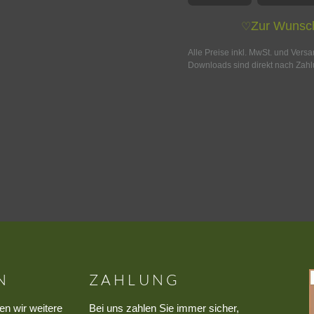
Zur Wunsch
♡
Alle Preise inkl. MwSt. und Vers
Downloads sind direkt nach Zahl
N
ZAHLUNG
en wir weitere
Bei uns zahlen Sie immer sicher,