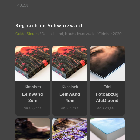
40158
Begbach im Schwarzwald
Guido Sinram
/
Deutschland
,
Nordschwarzwald
/ Oktober 2020
Klassisch
Klassisch
Edel
Leinwand
Leinwand
Fotoabzug
2cm
4cm
AluDibond
ab 89,00 €
ab 99,00 €
ab 129,00 €