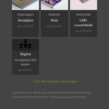
Extravagant
Natürlich
Beleuchtet
Acrylglas
Holz
LED-
Leuchtbild
ab 129,00 €
ab 119,00 €
ab 479,00 €
Digital
Als digitales Bild
kaufen
ab 89,00 €
♡
Zur Wunschliste hinzufügen
Alle Preise inkl. MwSt. und Versand innerhalb Deutschlands.
Downloads sind direkt nach Zahlungseingang verfügbar.