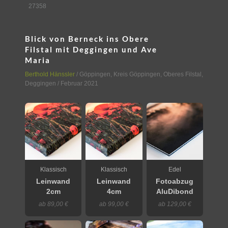
27358
Blick von Berneck ins Obere
Filstal mit Deggingen und Ave
Maria
Berthold Hänssler
/
Göppingen
,
Kreis Göppingen, Oberes Filstal,
Deggingen
/ Februar 2021
Klassisch
Klassisch
Edel
Leinwand
Leinwand
Fotoabzug
2cm
4cm
AluDibond
ab 89,00 €
ab 99,00 €
ab 129,00 €