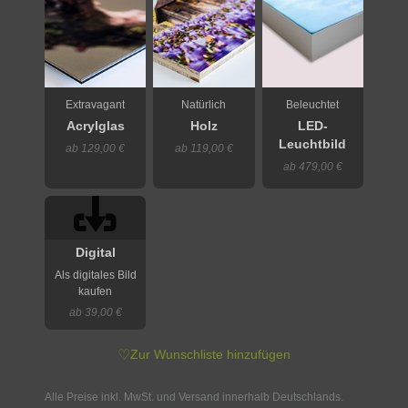
Extravagant
Natürlich
Beleuchtet
Acrylglas
Holz
LED-
Leuchtbild
ab 129,00 €
ab 119,00 €
ab 479,00 €
Digital
Als digitales Bild
kaufen
ab 39,00 €
♡
Zur Wunschliste hinzufügen
Alle Preise inkl. MwSt. und Versand innerhalb Deutschlands.