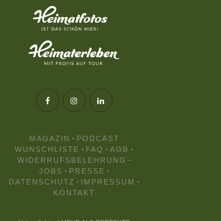
MAGAZIN
·
PODCAST
WUNSCHLISTE
·
FAQ
·
AGB
·
WIDERRUFSBELEHRUNG
·
JOBS
·
PRESSE
·
DATENSCHUTZ
·
IMPRESSUM
·
KONTAKT