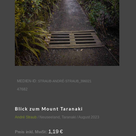
MEDIEN-ID:
STRAUB-ANDRÉ-STRAUB_396021
47682
Blick zum Mount Taranaki
André Straub
/
Neuseeland
,
Taranaki
/ August 2023
1,19
€
Preis inkl. MwSt: