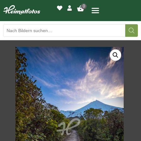
0
BILDERGALERIE
DRUCKQUALITÄTEN
LED-LEUCHTBILDER
WIR DRUCKEN IHR BILD
AUSSTELLUNGEN
HEIMATLICHTER
KONTAKT