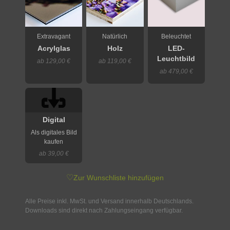
Extravagant
Natürlich
Beleuchtet
Acrylglas
Holz
LED-
Leuchtbild
ab 129,00 €
ab 119,00 €
ab 479,00 €
Digital
Als digitales Bild
kaufen
ab 39,00 €
♡
Zur Wunschliste hinzufügen
Alle Preise inkl. MwSt. und Versand innerhalb Deutschlands.
Downloads sind direkt nach Zahlungseingang verfügbar.