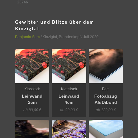
23746
Gewitter und Blitze über dem
Kinzigtal
Benjamin Sum
/
Kinzigtal
,
Brandenkopf
/ Juli 2020
Klassisch
Klassisch
Edel
Leinwand
Leinwand
Fotoabzug
2cm
4cm
AluDibond
ab 89,00 €
ab 99,00 €
ab 129,00 €