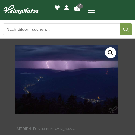
0
BILDERGALERIE
DRUCKQUALITÄTEN
LED-LEUCHTBILDER
WIR DRUCKEN IHR BILD
AUSSTELLUNGEN
HEIMATLICHTER
MEDIEN-ID:
SUM-BENJAMIN_366552
KONTAKT