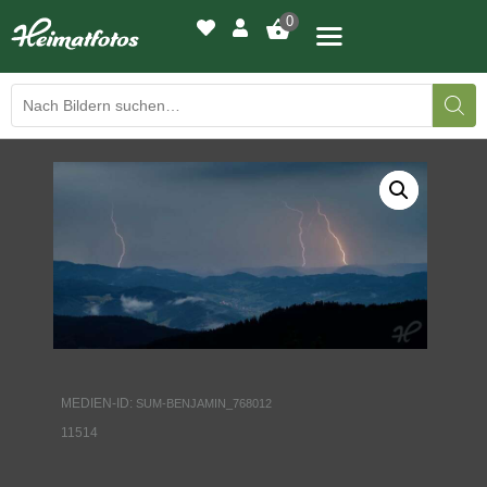
0
BILDERGALERIE
DRUCKQUALITÄTEN
LED-LEUCHTBILDER
WIR DRUCKEN IHR BILD
AUSSTELLUNGEN
MEDIEN-ID:
SUM-BENJAMIN_768012
HEIMATLICHTER
11514
KONTAKT