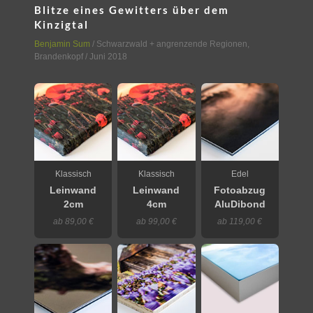
Blitze eines Gewitters über dem
Kinzigtal
Benjamin Sum
/
Schwarzwald + angrenzende Regionen
,
Brandenkopf
/ Juni 2018
Klassisch
Klassisch
Edel
Leinwand
Leinwand
Fotoabzug
2cm
4cm
AluDibond
ab 89,00 €
ab 99,00 €
ab 119,00 €