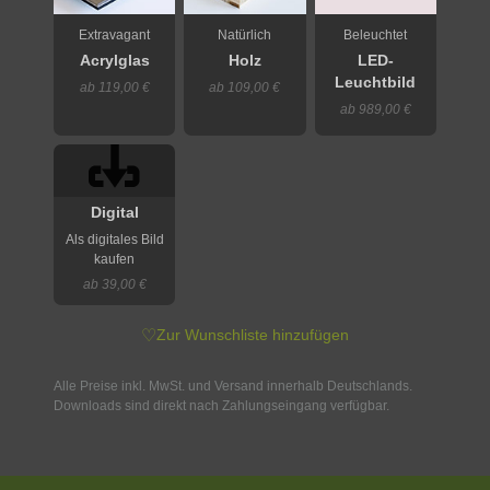
Extravagant
Natürlich
Beleuchtet
Acrylglas
Holz
LED-
Leuchtbild
ab 119,00 €
ab 109,00 €
ab 989,00 €
Digital
Als digitales Bild
kaufen
ab 39,00 €
♡
Zur Wunschliste hinzufügen
Alle Preise inkl. MwSt. und Versand innerhalb Deutschlands.
Downloads sind direkt nach Zahlungseingang verfügbar.