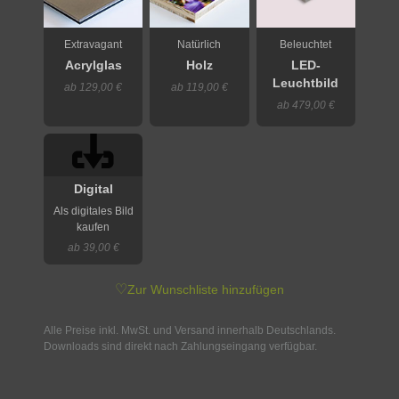
Extravagant
Natürlich
Beleuchtet
Acrylglas
Holz
LED-
Leuchtbild
ab 129,00 €
ab 119,00 €
ab 479,00 €
Digital
Als digitales Bild
kaufen
ab 39,00 €
♡
Zur Wunschliste hinzufügen
Alle Preise inkl. MwSt. und Versand innerhalb Deutschlands.
Downloads sind direkt nach Zahlungseingang verfügbar.