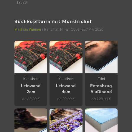
19020
Buchkopfturm mit Mondsichel
Matthias Wiemer
/
Renchtal
,
Hinter Oppenau
/ Mai 2020
Klassisch
Klassisch
Edel
Leinwand
Leinwand
Fotoabzug
2cm
4cm
AluDibond
ab 89,00 €
ab 99,00 €
ab 129,00 €