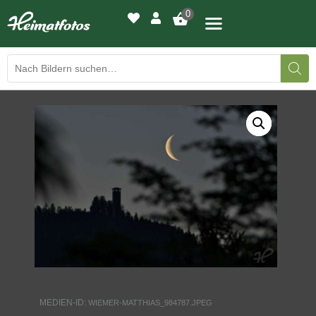
0
BILDERGALERIE
DRUCKQUALITÄTEN
LED-LEUCHTBILDER
WIR DRUCKEN IHR BILD
AUSSTELLUNGEN
HEIMATLICHTER
MEDIEN-ID:
WIEMER-MATTHIAS_984787.JPEG
KONTAKT