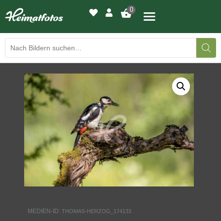
0
BILDERGALERIE
DRUCKQUALITÄTEN
LED-LEUCHTBILDER
WIR DRUCKEN IHR BILD
AUSSTELLUNGEN
HEIMATLICHTER
MEDIEN-ID:
THOMAS-HERZOG_174133
KONTAKT