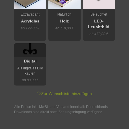
Extravagant
Natürlich
Beleuchtet
Acrylglas
Holz
LED-
Leuchtbild
ab 129,00 €
ab 119,00 €
ab 479,00 €
Digital
Als digitales Bild
kaufen
ab 89,00 €
♡
Zur Wunschliste hinzufügen
Alle Preise inkl. MwSt. und Versand innerhalb Deutschlands.
Downloads sind direkt nach Zahlungseingang verfügbar.