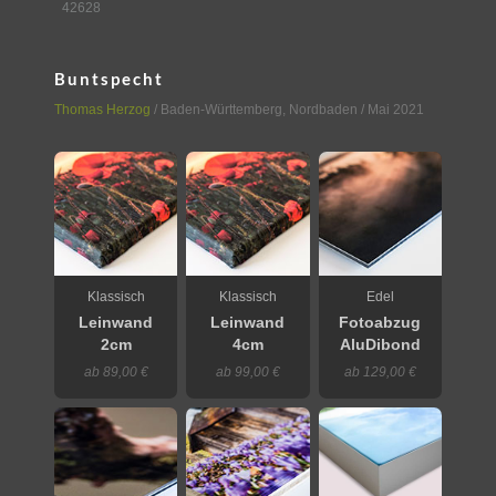
42628
Buntspecht
Thomas Herzog
/
Baden-Württemberg
,
Nordbaden
/ Mai 2021
Klassisch
Klassisch
Edel
Leinwand
Leinwand
Fotoabzug
2cm
4cm
AluDibond
ab 89,00 €
ab 99,00 €
ab 129,00 €