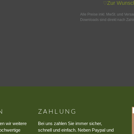
Zur Wunsch
♡
Alle Preise inkl. MwSt. und Vers
Downloads sind direkt nach Zahl
N
ZAHLUNG
en wir weitere
Bei uns zahlen Sie immer sicher,
ochwertige
schnell und einfach. Neben Paypal und