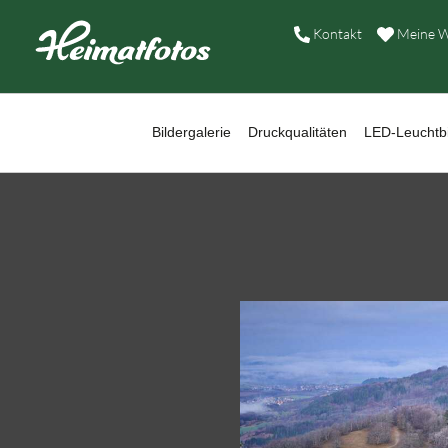
B
Kontakt
Meine W
D
L
Bildergalerie
Druckqualitäten
LED-Leuchtbi
W
B
A
H
K