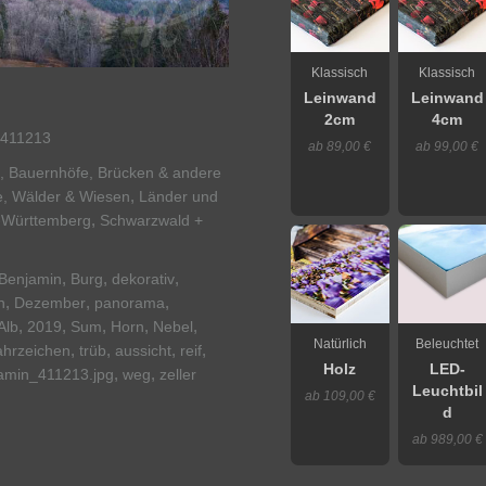
Klassisch
Klassisch
Leinwand
Leinwand
2cm
4cm
411213
ab 89,00 €
ab 99,00 €
e, Bauernhöfe, Brücken & andere
,
e, Wälder & Wiesen
Länder und
,
-Württemberg
Schwarzwald +
,
,
,
Benjamin
Burg
dekorativ
,
,
,
n
Dezember
panorama
,
,
,
,
,
Alb
2019
Sum
Horn
Nebel
Natürlich
Beleuchtet
,
,
,
,
hrzeichen
trüb
aussicht
reif
Holz
LED-
,
,
amin_411213.jpg
weg
zeller
Leuchtbil
ab 109,00 €
d
ab 989,00 €