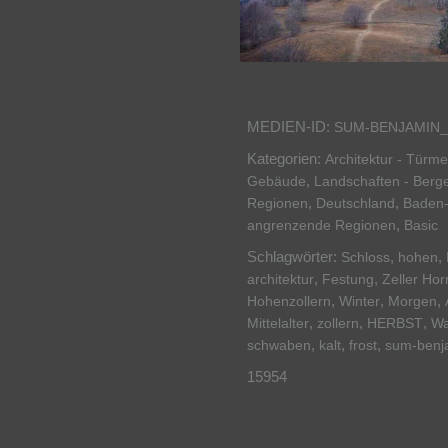
MEDIEN-ID:
SUM-BENJAMIN_
Kategorien:
Architektur - Türm
,
Gebäude
Landschaften - Berg
,
,
Regionen
Deutschland
Baden
,
angrenzende Regionen
Basic
Schlagwörter:
,
,
Schloss
hohen
,
,
architektur
Festung
Zeller Hor
,
,
,
Hohenzollern
Winter
Morgen
,
,
,
Mittelalter
zollern
HERBST
Wa
,
,
,
schwaben
kalt
frost
sum-benj
15954