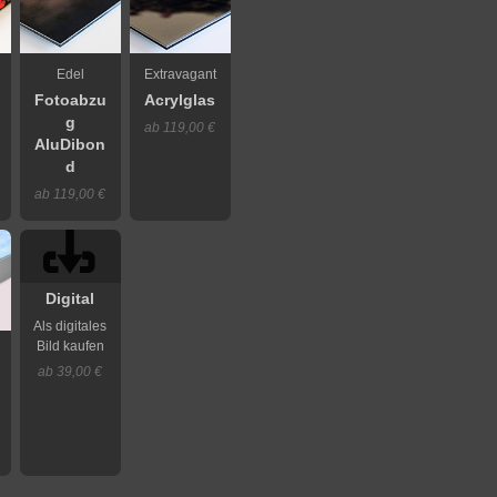
Edel
Extravagant
Fotoabzu
Acrylglas
g
ab 119,00 €
AluDibon
d
ab 119,00 €
Digital
Als digitales
Bild kaufen
ab 39,00 €