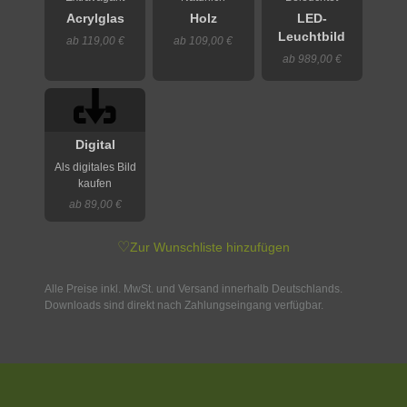
Acrylglas
Holz
LED-
Leuchtbild
ab 119,00 €
ab 109,00 €
ab 989,00 €
Digital
Als digitales Bild
kaufen
ab 89,00 €
♡
Zur Wunschliste hinzufügen
Alle Preise inkl. MwSt. und Versand innerhalb Deutschlands.
Downloads sind direkt nach Zahlungseingang verfügbar.