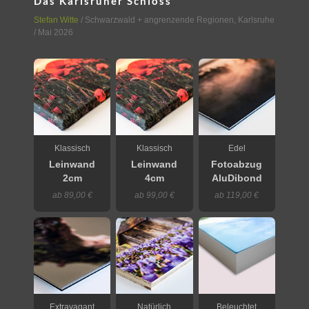
Das Karlsruher Schloss
Stefan Witte
/
Schwarzwald + angrenzende Regionen
,
Karlsruhe
/ Mai 2026
Klassisch
Klassisch
Edel
Leinwand
Leinwand
Fotoabzug
2cm
4cm
AluDibond
ab 89,00 €
ab 99,00 €
ab 119,00 €
Extravagant
Natürlich
Beleuchtet