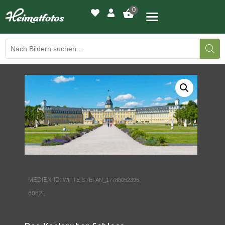
0
BILDERGALERIE
DRUCKQUALITÄTEN
LED-LEUCHTBILDER
WIR DRUCKEN IHR BILD
AUSSTELLUNGEN
MEDIEN-ID:
WITTE-STEFAN_17786052395
60621
HEIMATLICHTER
KONTAKT