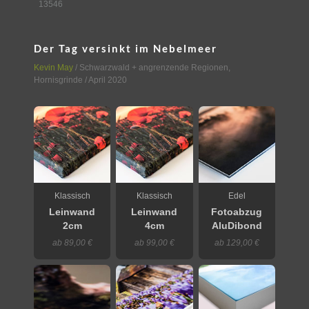
13546
Der Tag versinkt im Nebelmeer
Kevin May
/
Schwarzwald + angrenzende Regionen
,
Hornisgrinde
/ April 2020
Klassisch
Klassisch
Edel
Leinwand
Leinwand
Fotoabzug
2cm
4cm
AluDibond
ab 89,00 €
ab 99,00 €
ab 129,00 €