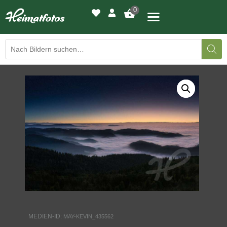
0
BILDERGALERIE
DRUCKQUALITÄTEN
LED-LEUCHTBILDER
WIR DRUCKEN IHR BILD
AUSSTELLUNGEN
HEIMATLICHTER
MEDIEN-ID:
MAY-KEVIN_435562
KONTAKT