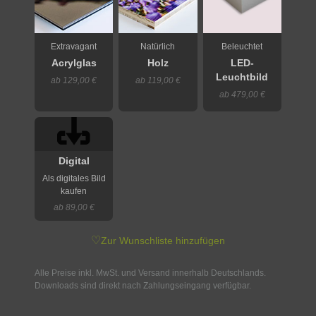
Extravagant
Natürlich
Beleuchtet
Acrylglas
Holz
LED-
Leuchtbild
ab 129,00 €
ab 119,00 €
ab 479,00 €
Digital
Als digitales Bild
kaufen
ab 89,00 €
♡
Zur Wunschliste hinzufügen
Alle Preise inkl. MwSt. und Versand innerhalb Deutschlands.
Downloads sind direkt nach Zahlungseingang verfügbar.