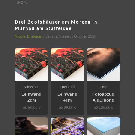
34278
Drei Bootshäuser am Morgen in
Murnau am Staffelsee
Nicolai Bruegger
/
Bayern
,
Murnau
/ Oktober 2020
Klassisch
Klassisch
Edel
Leinwand
Leinwand
Fotoabzug
2cm
4cm
AluDibond
ab 89,00 €
ab 99,00 €
ab 129,00 €