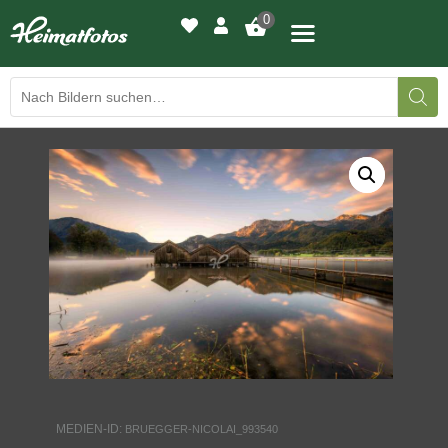
0
BILDERGALERIE
DRUCKQUALITÄTEN
LED-LEUCHTBILDER
WIR DRUCKEN IHR BILD
AUSSTELLUNGEN
HEIMATLICHTER
MEDIEN-ID:
BRUEGGER-NICOLAI_993540
KONTAKT