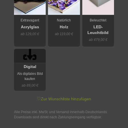
Extravagant
Natürlich
Beleuchtet
Acrylglas
Holz
LED-
Leuchtbild
ab 129,00 €
ab 119,00 €
ab 479,00 €
Digital
Als digitales Bild
kaufen
ab 89,00 €
♡
Zur Wunschliste hinzufügen
Alle Preise inkl. MwSt. und Versand innerhalb Deutschlands.
Downloads sind direkt nach Zahlungseingang verfügbar.