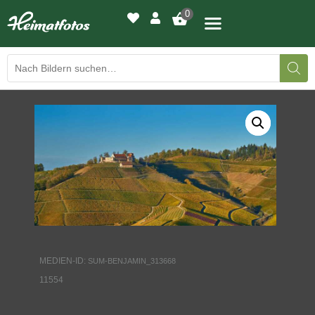
0
BILDERGALERIE
DRUCKQUALITÄTEN
LED-LEUCHTBILDER
WIR DRUCKEN IHR BILD
AUSSTELLUNGEN
MEDIEN-ID:
SUM-BENJAMIN_313668
HEIMATLICHTER
11554
KONTAKT