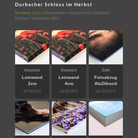
Durbacher Schloss im Herbst
Benjamin Sum
/
Schwarzwald + angrenzende Regionen
,
Durbach
/ November 2019
Klassisch
Klassisch
Edel
Leinwand
Leinwand
Fotoabzug
2cm
4cm
AluDibond
ab 89,00 €
ab 99,00 €
ab 119,00 €