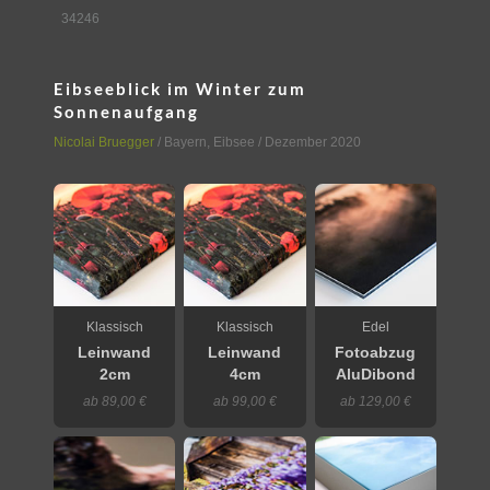
34246
Eibseeblick im Winter zum
Sonnenaufgang
Nicolai Bruegger
/
Bayern
,
Eibsee
/ Dezember 2020
Klassisch
Klassisch
Edel
Leinwand
Leinwand
Fotoabzug
2cm
4cm
AluDibond
ab 89,00 €
ab 99,00 €
ab 129,00 €