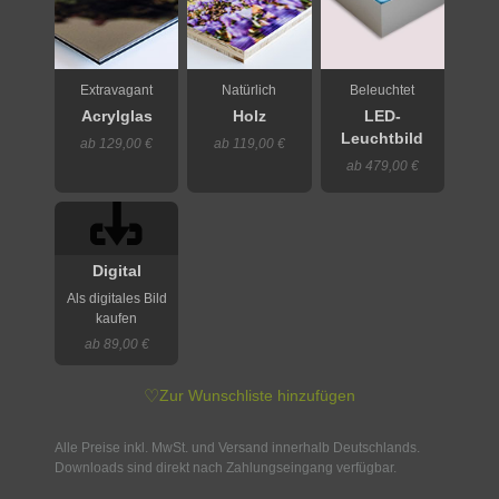
Extravagant
Natürlich
Beleuchtet
Acrylglas
Holz
LED-
Leuchtbild
ab 129,00 €
ab 119,00 €
ab 479,00 €
Digital
Als digitales Bild
kaufen
ab 89,00 €
♡
Zur Wunschliste hinzufügen
Alle Preise inkl. MwSt. und Versand innerhalb Deutschlands.
Downloads sind direkt nach Zahlungseingang verfügbar.