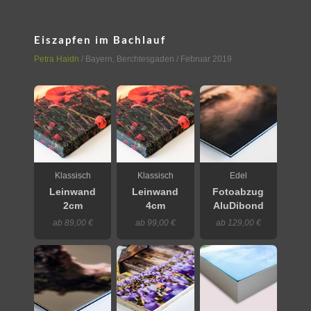
Eiszapfen im Bachlauf
Petra Haidn
/
Bayern
,
Berchtesgaden
/ Februar 2019
Klassisch
Klassisch
Edel
Leinwand
Leinwand
Fotoabzug
2cm
4cm
AluDibond
ab 89,00 €
ab 99,00 €
ab 129,00 €