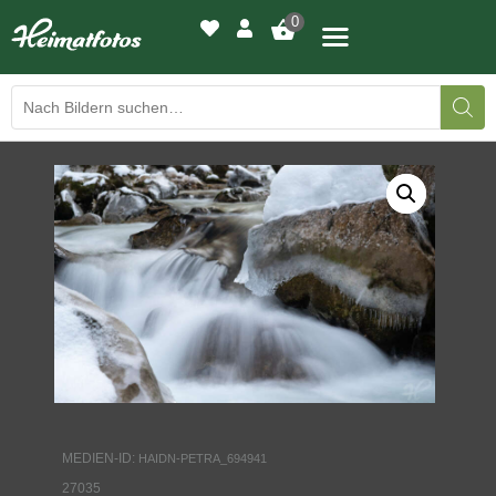
0
BILDERGALERIE
DRUCKQUALITÄTEN
LED-LEUCHTBILDER
WIR DRUCKEN IHR BILD
AUSSTELLUNGEN
HEIMATLICHTER
MEDIEN-ID:
HAIDN-PETRA_694941
KONTAKT
27035