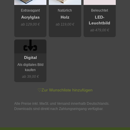
Extravagant
Natürlich
Beleuchtet
Acrylglas
Holz
LED-
Leuchtbild
ab 129,00 €
ab 119,00 €
ab 479,00 €
Digital
Als digitales Bild
kaufen
ab 39,00 €
♡
Zur Wunschliste hinzufügen
Alle Preise inkl. MwSt. und Versand innerhalb Deutschlands.
Downloads sind direkt nach Zahlungseingang verfügbar.