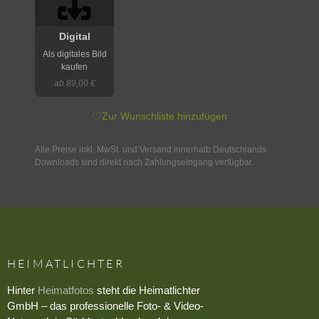
Digital
Als digitales Bild
kaufen
ab 89,00 €
♡
Zur Wunschliste hinzufügen
Alle Preise inkl. MwSt. und Versand innerhalb Deutschlands.
Downloads sind direkt nach Zahlungseingang verfügbar.
HEIMATLICHTER
Hinter
Heimatfotos
steht die Heimatlichter
GmbH – das professionelle Foto- & Video-