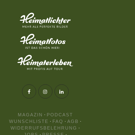
MAGAZIN
·
PODCAST
WUNSCHLISTE
·
FAQ
·
AGB
·
WIDERRUFSBELEHRUNG
·
JOBS
·
PRESSE
·