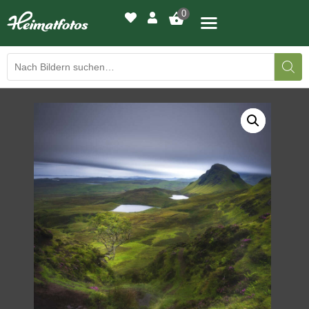
0
BILDERGALERIE
DRUCKQUALITÄTEN
LED-LEUCHTBILDER
WIR DRUCKEN IHR BILD
AUSSTELLUNGEN
HEIMATLICHTER
KONTAKT