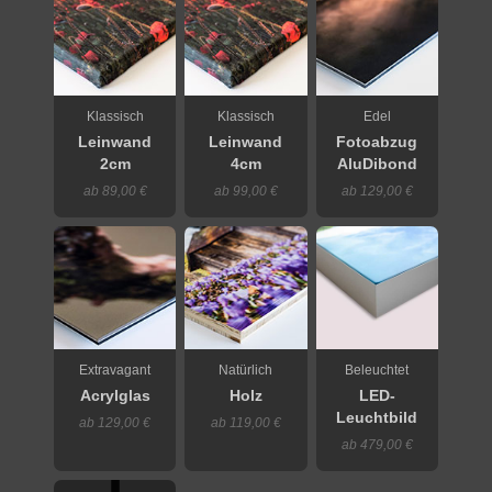
Klassisch
Klassisch
Edel
Leinwand
Leinwand
Fotoabzug
2cm
4cm
AluDibond
ab 89,00 €
ab 99,00 €
ab 129,00 €
Extravagant
Natürlich
Beleuchtet
Acrylglas
Holz
LED-
Leuchtbild
ab 129,00 €
ab 119,00 €
ab 479,00 €