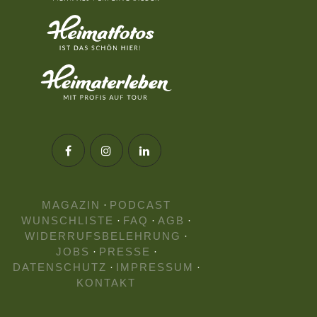
MAGAZIN
·
PODCAST
WUNSCHLISTE
·
FAQ
·
AGB
·
WIDERRUFSBELEHRUNG
·
JOBS
·
PRESSE
·
DATENSCHUTZ
·
IMPRESSUM
·
KONTAKT