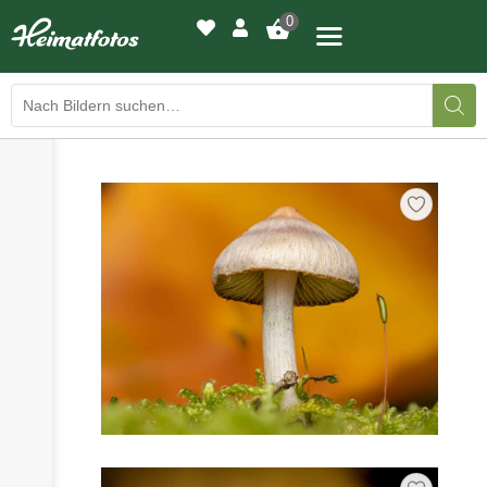
0
›
›
BILDERGALERIE
DRUCKQUALITÄTEN
›
LED-LEUCHTBILDER
›
WIR DRUCKEN IHR BILD
›
AUSSTELLUNGEN
›
HEIMATLICHTER
KONTAKT
›