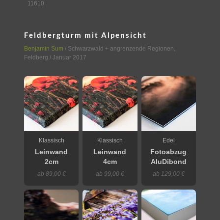
11610
Feldbergturm mit Alpensicht
Benjamin Sum
/
Schwarzwald + angrenzende Regionen
,
Feldberg
/ Januar 2017
Klassisch
Klassisch
Edel
Leinwand
Leinwand
Fotoabzug
2cm
4cm
AluDibond
ab 89,00 €
ab 99,00 €
ab 129,00 €