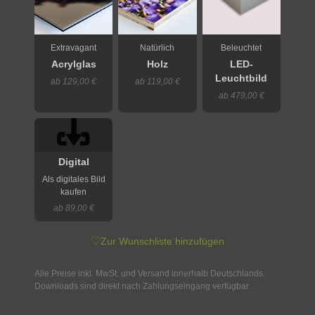
Extravagant
Natürlich
Beleuchtet
Acrylglas
Holz
LED-
Leuchtbild
ab 129,00 €
ab 119,00 €
ab 479,00 €
Digital
Als digitales Bild
kaufen
ab 89,00 €
♡
Zur Wunschliste hinzufügen
Alle Preise inkl. MwSt. und Versand innerhalb Deutschlands.
Downloads sind direkt nach Zahlungseingang verfügbar.