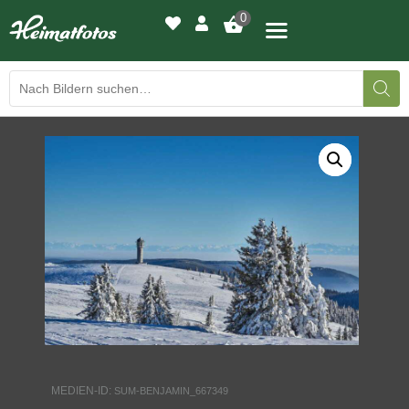
0
BILDERGALERIE
DRUCKQUALITÄTEN
LED-LEUCHTBILDER
WIR DRUCKEN IHR BILD
AUSSTELLUNGEN
HEIMATLICHTER
MEDIEN-ID:
SUM-BENJAMIN_667349
KONTAKT