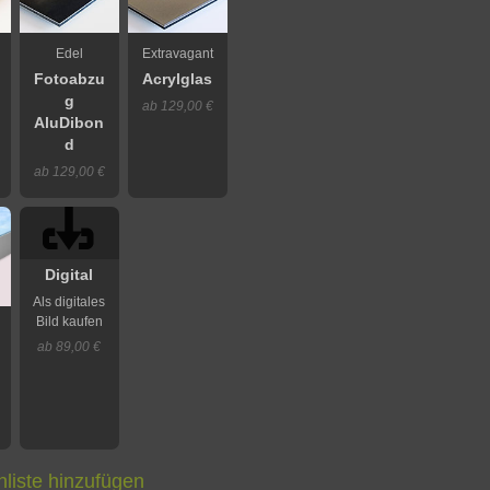
Edel
Extravagant
Fotoabzu
Acrylglas
g
ab 129,00 €
AluDibon
d
ab 129,00 €
Digital
Als digitales
Bild kaufen
ab 89,00 €
liste hinzufügen