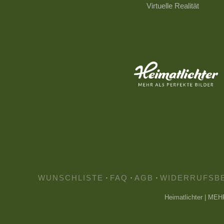
Virtuelle Realität
WUNSCHLISTE
·
FAQ
·
AGB
·
WIDERRUFSB
Heimatlichter | ME