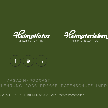
MAGAZIN
·
PODCAST
ELEHRUNG
·
JOBS
·
PRESSE
·
DATENSCHUTZ
·
IMPR
HR ALS PERFEKTE BILDER © 2026. Alle Rechte vorbehalten.