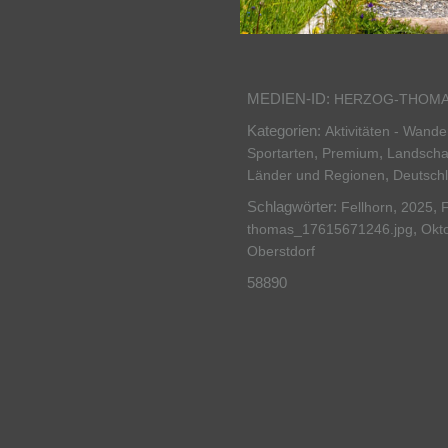
MEDIEN-ID:
HERZOG-THOMA
Kategorien:
Aktivitäten - Wand
,
,
Sportarten
Premium
Landscha
,
Länder und Regionen
Deutsch
Schlagwörter:
,
,
Fellhorn
2025
F
,
thomas_17615671246.jpg
Okt
Oberstdorf
58890