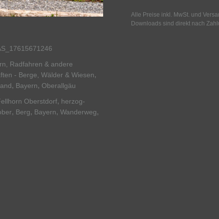
Alle Preise inkl. MwSt. und Vers
Downloads sind direkt nach Zahl
S_17615671246
ern, Radfahren & andere
,
ften - Berge, Wälder & Wiesen
,
,
land
Bayern
Oberallgäu
,
ellhorn Oberstdorf
herzog-
,
,
,
,
ober
Berg
Bayern
Wanderweg