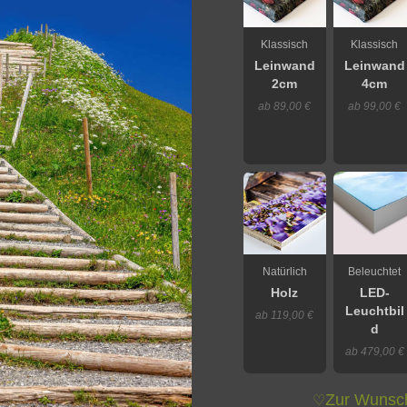
Klassisch
Klassisch
Leinwand
Leinwand
2cm
4cm
ab 89,00 €
ab 99,00 €
Natürlich
Beleuchtet
Holz
LED-
Leuchtbil
ab 119,00 €
d
ab 479,00 €
Zur Wunsch
♡