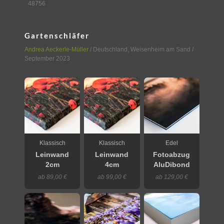
48756
Gartenschläfer
Andrea Aeckerle-Müller
/
Deutschland
,
Weisenheim am Sand
/
September 2023
Klassisch
Klassisch
Edel
Leinwand
Leinwand
Fotoabzug
2cm
4cm
AluDibond
ab 89,00 €
ab 99,00 €
ab 129,00 €