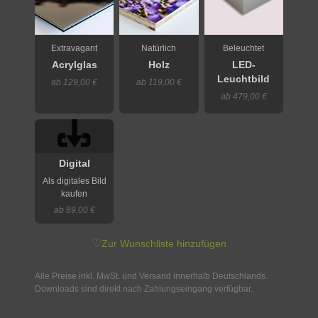
Extravagant
Natürlich
Beleuchtet
Acrylglas
Holz
LED-
Leuchtbild
ab 129,00 €
ab 119,00 €
ab 479,00 €
Digital
Als digitales Bild
kaufen
ab 89,00 €
♡
Zur Wunschliste hinzufügen
Alle Preise inkl. MwSt. und Versand innerhalb Deutschlands.
Downloads sind direkt nach Zahlungseingang verfügbar.