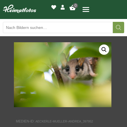
0
BILDERGALERIE
DRUCKQUALITÄTEN
LED-LEUCHTBILDER
WIR DRUCKEN IHR BILD
AUSSTELLUNGEN
HEIMATLICHTER
MEDIEN-ID:
AECKERLE-MUELLER-ANDREA_397952
KONTAKT