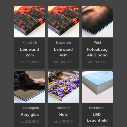
Klassisch
Klassisch
Edel
Leinwand
Leinwand
Fotoabzug
2cm
4cm
AluDibond
ab 129,00 €
ab 149,00 €
ab 199,00 €
Extravagant
Natürlich
Beleuchtet
Acrylglas
Holz
LED-
Leuchtbild
ab 219,00 €
ab 179,00 €