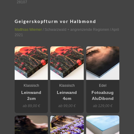
28107
Geigerskopfturm vor Halbmond
Matthias Wiemer
/
Schwarzwald + angrenzende Regionen
/ April
2021
Klassisch
Klassisch
Edel
Leinwand
Leinwand
Fotoabzug
2cm
4cm
AluDibond
ab 89,00 €
ab 99,00 €
ab 129,00 €