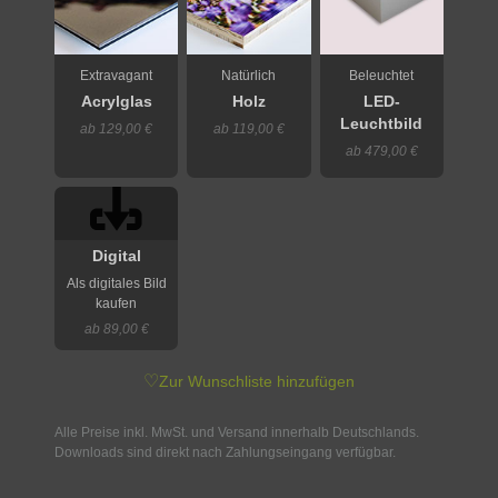
Extravagant
Natürlich
Beleuchtet
Acrylglas
Holz
LED-
Leuchtbild
ab 129,00 €
ab 119,00 €
ab 479,00 €
Digital
Als digitales Bild
kaufen
ab 89,00 €
♡
Zur Wunschliste hinzufügen
Alle Preise inkl. MwSt. und Versand innerhalb Deutschlands.
Downloads sind direkt nach Zahlungseingang verfügbar.