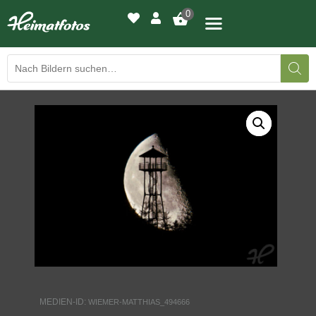
0
BILDERGALERIE
DRUCKQUALITÄTEN
LED-LEUCHTBILDER
WIR DRUCKEN IHR BILD
AUSSTELLUNGEN
HEIMATLICHTER
MEDIEN-ID:
WIEMER-MATTHIAS_494666
KONTAKT