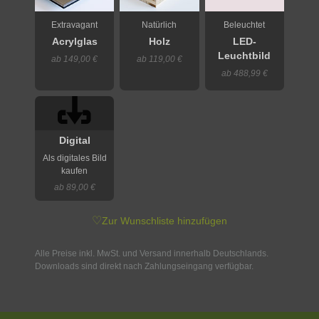
Extravagant
Natürlich
Beleuchtet
Acrylglas
Holz
LED-
Leuchtbild
ab 149,00 €
ab 119,00 €
ab 488,99 €
Digital
Als digitales Bild
kaufen
ab 89,00 €
♡
Zur Wunschliste hinzufügen
Alle Preise inkl. MwSt. und Versand innerhalb Deutschlands.
Downloads sind direkt nach Zahlungseingang verfügbar.