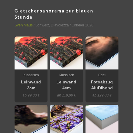
Gletscherpanorama zur blauen
Stunde
Sven Maus
/
Schweiz
,
Diavolezza
/ Oktober 2020
Klassisch
Klassisch
Edel
Leinwand
Leinwand
Fotoabzug
2cm
4cm
AluDibond
ab 99,00 €
ab 119,00 €
ab 129,00 €