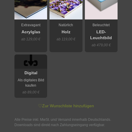
Extravagant
Natürlich
Beleuchtet
Acrylglas
Holz
LED-
Leuchtbild
ab 129,00 €
ab 119,00 €
ab 479,00 €
Digital
Als digitales Bild
kaufen
ab 89,00 €
♡
Zur Wunschliste hinzufügen
Alle Preise inkl. MwSt. und Versand innerhalb Deutschlands.
Downloads sind direkt nach Zahlungseingang verfügbar.