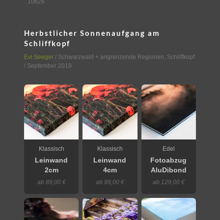
10626
Herbstlicher Sonnenaufgang am
Schliffkopf
Evi Seeger
/
Schwarzwald + angrenzende Regionen
,
Schliffkopf
/ September 2019
Klassisch
Klassisch
Edel
Leinwand
Leinwand
Fotoabzug
2cm
4cm
AluDibond
ab 89,00 €
ab 99,00 €
ab 129,00 €