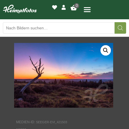
0
BILDERGALERIE
DRUCKQUALITÄTEN
LED-LEUCHTBILDER
WIR DRUCKEN IHR BILD
AUSSTELLUNGEN
HEIMATLICHTER
MEDIEN-ID:
SEEGER-EVI_421503
KONTAKT