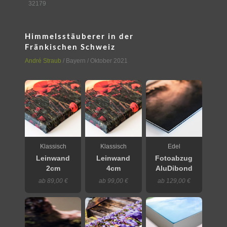
32179
Himmelsstäuberer in der
Fränkischen Schweiz
André Straub
/
Bayern
/ Oktober 2021
Klassisch
Klassisch
Edel
Leinwand
Leinwand
Fotoabzug
2cm
4cm
AluDibond
ab 89,00 €
ab 99,00 €
ab 129,00 €