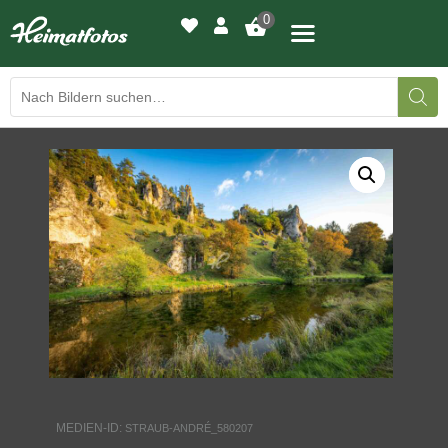
0
BILDERGALERIE
DRUCKQUALITÄTEN
LED-LEUCHTBILDER
WIR DRUCKEN IHR BILD
AUSSTELLUNGEN
HEIMATLICHTER
MEDIEN-ID:
STRAUB-ANDRÉ_580207
KONTAKT