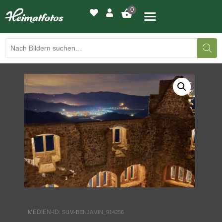
0
BILDERGALERIE
DRUCKQUALITÄTEN
LED-LEUCHTBILDER
WIR DRUCKEN IHR BILD
AUSSTELLUNGEN
HEIMATLICHTER
MEDIEN-ID:
SUM-BENJAMIN_914256
KONTAKT