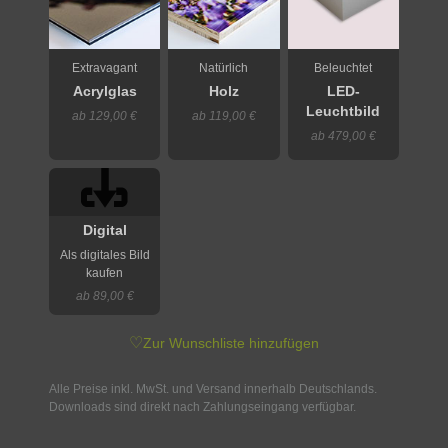
Extravagant
Natürlich
Beleuchtet
Acrylglas
Holz
LED-
Leuchtbild
ab 129,00 €
ab 119,00 €
ab 479,00 €
Digital
Als digitales Bild
kaufen
ab 89,00 €
♡
Zur Wunschliste hinzufügen
Alle Preise inkl. MwSt. und Versand innerhalb Deutschlands.
Downloads sind direkt nach Zahlungseingang verfügbar.