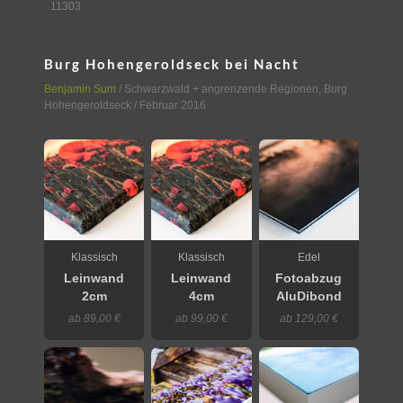
11303
Burg Hohengeroldseck bei Nacht
Benjamin Sum
/
Schwarzwald + angrenzende Regionen
,
Burg
Hohengeroldseck
/ Februar 2016
Klassisch
Klassisch
Edel
Leinwand
Leinwand
Fotoabzug
2cm
4cm
AluDibond
ab 89,00 €
ab 99,00 €
ab 129,00 €