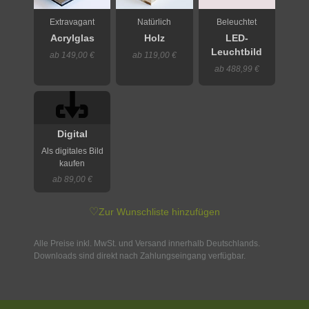
Extravagant
Natürlich
Beleuchtet
Acrylglas
Holz
LED-
Leuchtbild
ab 149,00 €
ab 119,00 €
ab 488,99 €
Digital
Als digitales Bild
kaufen
ab 89,00 €
♡
Zur Wunschliste hinzufügen
Alle Preise inkl. MwSt. und Versand innerhalb Deutschlands.
Downloads sind direkt nach Zahlungseingang verfügbar.