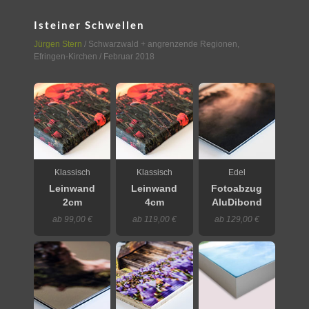
Isteiner Schwellen
Jürgen Stern
/
Schwarzwald + angrenzende Regionen
,
Efringen-Kirchen
/ Februar 2018
Klassisch
Klassisch
Edel
Leinwand
Leinwand
Fotoabzug
2cm
4cm
AluDibond
ab 99,00 €
ab 119,00 €
ab 129,00 €