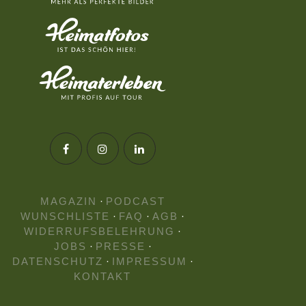
MAGAZIN
·
PODCAST
WUNSCHLISTE
·
FAQ
·
AGB
·
WIDERRUFSBELEHRUNG
·
JOBS
·
PRESSE
·
DATENSCHUTZ
·
IMPRESSUM
·
KONTAKT