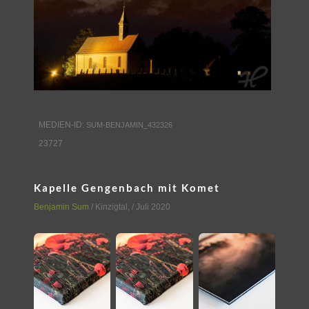
MEDIEN-ID:
SUM-BENJAMIN_432326
23727
Kapelle Gengenbach mit Komet
Benjamin Sum
/
Kinzigtal
,
/ Juli 2020