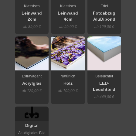
Klassisch
Klassisch
Edel
Leinwand
Leinwand
Fotoabzug
2cm
4cm
AluDibond
ab 89,00 €
ab 99,00 €
ab 129,00 €
Extravagant
Natürlich
Beleuchtet
Acrylglas
Holz
LED-
Leuchtbild
ab 129,00 €
ab 109,00 €
ab 449,00 €
Digital
Als digitales Bild