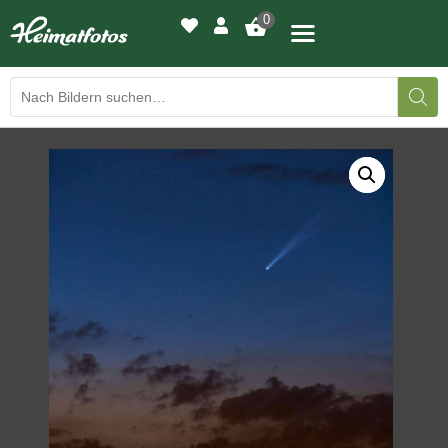
0
BILDERGALERIE
DRUCKQUALITÄTEN
LED-LEUCHTBILDER
WIR DRUCKEN IHR BILD
AUSSTELLUNGEN
HEIMATLICHTER
KONTAKT