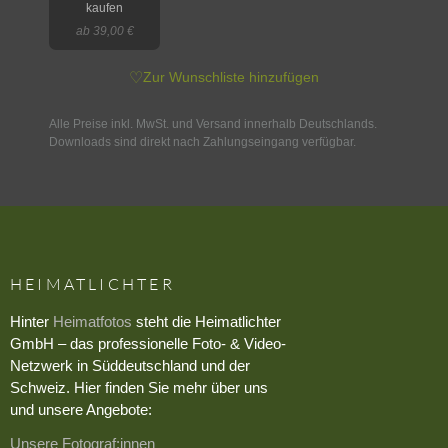
kaufen
ab 39,00 €
♡
Zur Wunschliste hinzufügen
Alle Preise inkl. MwSt. und Versand innerhalb Deutschlands.
Downloads sind direkt nach Zahlungseingang verfügbar.
HEIMATLICHTER
Hinter
Heimatfotos
steht die Heimatlichter
GmbH – das professionelle Foto- & Video-
Netzwerk in Süddeutschland und der
Schweiz. Hier finden Sie mehr über uns
und unsere Angebote:
Unsere Fotograf:innen