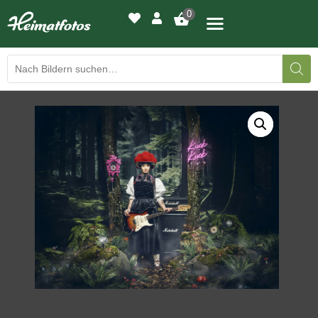
0
BILDERGALERIE
DRUCKQUALITÄTEN
LED-LEUCHTBILDER
WIR DRUCKEN IHR BILD
AUSSTELLUNGEN
HEIMATLICHTER
KONTAKT