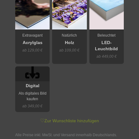
Extravagant
Natürlich
Beleuchtet
Acrylglas
Holz
LED-
Leuchtbild
ab 129,00 €
ab 109,00 €
ab 449,00 €
Digital
Als digitales Bild
kaufen
ab 349,00 €
♡
Zur Wunschliste hinzufügen
Alle Preise inkl. MwSt. und Versand innerhalb Deutschlands.