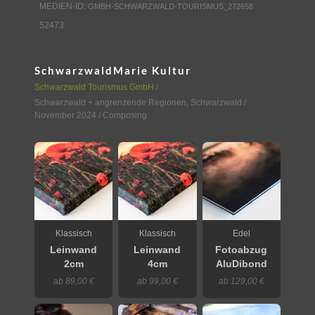
MEDIEN-ID:
GMBH-SCHWARZWALD-TOURISMUS_272658
52473
SchwarzwaldMarie Kultur
Schwarzwald Tourismus GmbH
/
Schwarzwald + angrenzende Regionen
,
Schwarzwald
/
November 2024 / Composing
Klassisch
Klassisch
Edel
Leinwand
Leinwand
Fotoabzug
2cm
4cm
AluDibond
ab 89,00 €
ab 99,00 €
ab 129,00 €