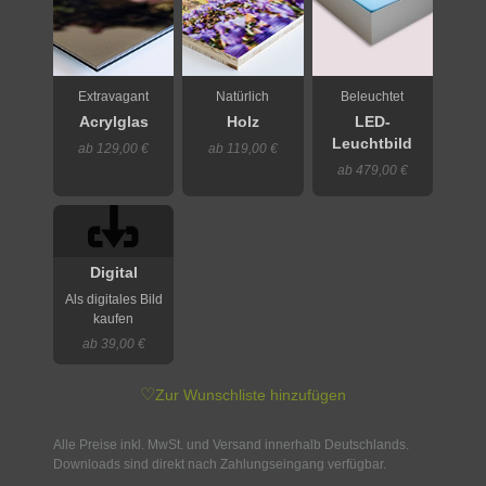
Extravagant
Natürlich
Beleuchtet
Acrylglas
Holz
LED-
Leuchtbild
ab 129,00 €
ab 119,00 €
ab 479,00 €
Digital
Als digitales Bild
kaufen
ab 39,00 €
♡
Zur Wunschliste hinzufügen
Alle Preise inkl. MwSt. und Versand innerhalb Deutschlands.
Downloads sind direkt nach Zahlungseingang verfügbar.