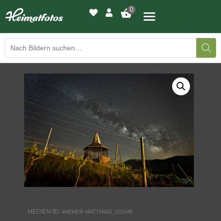
0
BILDERGALERIE
DRUCKQUALITÄTEN
LED-LEUCHTBILDER
WIR DRUCKEN IHR BILD
AUSSTELLUNGEN
HEIMATLICHTER
MEDIEN-ID:
WIEMER-MATTHIAS_101046
KONTAKT