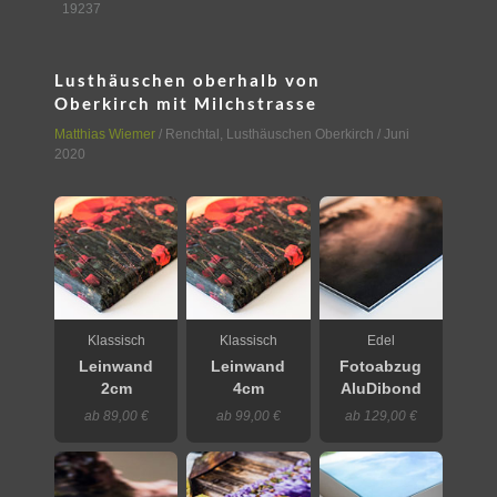
19237
Lusthäuschen oberhalb von
Oberkirch mit Milchstrasse
Matthias Wiemer
/
Renchtal
,
Lusthäuschen Oberkirch
/ Juni
2020
Klassisch
Klassisch
Edel
Leinwand
Leinwand
Fotoabzug
2cm
4cm
AluDibond
ab 89,00 €
ab 99,00 €
ab 129,00 €