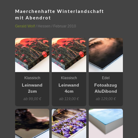
Maerchenhafte Winterlandschaft
mit Abendrot
Gerald Wolf
/
Hessen
/ Februar 2010
Klassisch
Klassisch
Edel
Leinwand
Leinwand
Fotoabzug
2cm
4cm
AluDibond
ab 99,00 €
ab 119,00 €
ab 129,00 €