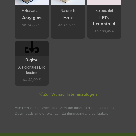
Extravagant
Natürlich
Beleuchtet
Acrylglas
Holz
LED-
Leuchtbild
ab 149,00 €
ab 119,00 €
ab 488,99 €
Digital
Als digitales Bild
kaufen
ab 39,00 €
♡
Zur Wunschliste hinzufügen
Alle Preise inkl. MwSt. und Versand innerhalb Deutschlands.
Downloads sind direkt nach Zahlungseingang verfügbar.