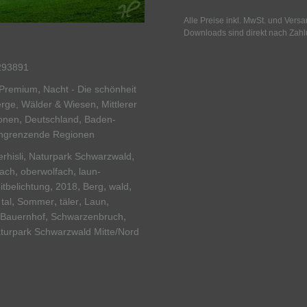
Alle Preise inkl. MwSt. und Vers
Downloads sind direkt nach Zahl
93891
,
Premium
Nacht - Die schönheit
,
erge, Wälder & Wiesen
Mittlerer
,
,
onen
Deutschland
Baden-
ngrenzende Regionen
,
,
rhisli
Naturpark Schwarzwald
,
,
fach
oberwolfach
laun-
,
,
,
,
itbelichtung
2018
Berg
wald
,
,
,
,
,
tal
Sommer
täler
Laun
,
,
Bauernhof
Schwarzenbruch
turpark Schwarzwald Mitte/Nord