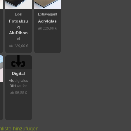
Edel
Extravagant
Fotoabzu
Acrylglas
g
ab 129,00 €
AluDibon
d
ab 129,00 €
Digital
Als digitales
Bild kaufen
ab 89,00 €
liste hinzufügen