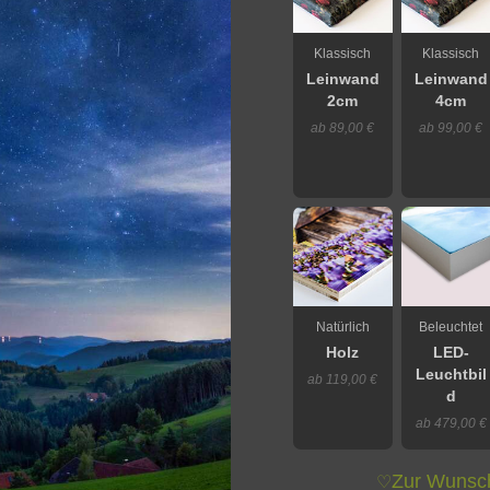
Klassisch
Klassisch
Leinwand
Leinwand
2cm
4cm
ab 89,00 €
ab 99,00 €
Natürlich
Beleuchtet
Holz
LED-
Leuchtbil
ab 119,00 €
d
ab 479,00 €
Zur Wunsch
♡