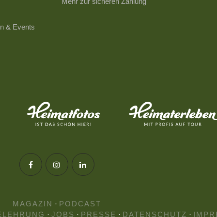
Mehr zur sicheren Zahlung
n & Events
MAGAZIN
·
PODCAST
ELEHRUNG
·
JOBS
·
PRESSE
·
DATENSCHUTZ
·
IMPR