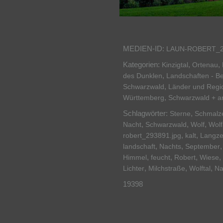
MEDIEN-ID:
LAUN-ROBERT_2
Kategorien:
,
,
Kinzigtal
Ortenau
,
des Dunklen
Landschaften - B
,
Schwarzwald
Länder und Regi
,
Württemberg
Schwarzwald + a
Schlagwörter:
,
Sterne
Schmalze
,
,
,
Nacht
Schwarzwald
Wolf
Wol
,
,
robert_293891.jpg
kalt
Langze
,
,
landschaft
Nachts
September
,
,
,
,
Himmel
feucht
Robert
Wiese
,
,
,
Lichter
Milchstraße
Wolftal
Na
19398